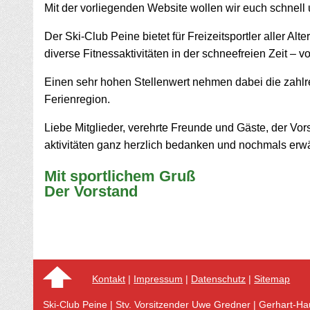
Mit der vorliegenden Website wollen wir euch schnell 
Der Ski-Club Peine bietet für Freizeit­sportler aller Alt
diverse Fitness­aktivitäten in der schneefreien Zeit – 
Einen sehr hohen Stellen­wert nehmen dabei die zahlre
Ferienregion.
Liebe Mitglieder, verehrte Freunde und Gäste, der Vors
aktivitäten ganz herzlich bedanken und nochmals erwä
Mit sportlichem Gruß
Der Vorstand
Kontakt
|
Impressum
|
Datenschutz
|
Sitemap
Ski-Club Peine | Stv. Vorsitzender Uwe Gredner | Gerhart-H