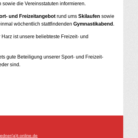
sowie die Vereins­statuten informieren.
ort- und Freizeit­angebot
rund ums
Skilaufen
sowie
inmal wöchentlich statt­findenden
Gymnastik­abend
.
Harz ist unsere beliebteste Freizeit- und
ts gute Beteiligung unserer Sport- und Freizeit­
eder sind.
edner(a)t-online.de