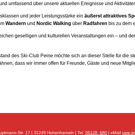
und umfassend über unsere aktuellen Ereignisse und Aktivitäten 
ers­klassen und jeder Leistungs­stärke ein
äußerst attraktives Sp
vom
Wandern
und
Nordic Walking
über
Radfahren
bis zu dem e
ichen geselligen und kulturellen Veranstaltungen ein – und der 
tand des Ski-Club Peine möchte sich an dieser Stelle für die ste
hnen, dass wir immer offen für Freunde, Gäste und neue Mitgli
auptmann-Str. 17 | 31249 Hohenhameln | Tel.
05128 680
| eMail
uwe.gr